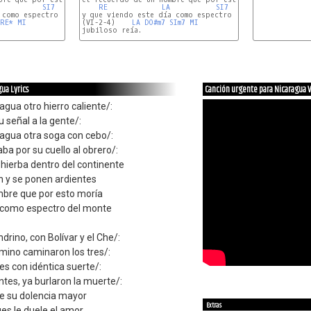
SI7
MI
RE
LA
SI7
MI
 como espectro del monte

y que viendo este día como espectro del monte

RE*
MI
(VI-2-4)    
LA
DO#m7
SIm7
MI
jubiloso reía.

ua Lyrics
Canción urgente para Nicaragua 
agua otro hierro caliente/:
u señal a la gente/:
ragua otra soga con cebo/:
aba por su cuello al obrero/:
 hierba dentro del continente
n y se ponen ardientes
mbre que por esto moría
a como espectro del monte
drino, con Bolívar y el Che/:
mino caminaron los tres/:
es con idéntica suerte/:
ntes, ya burlaron la muerte/:
ne su dolencia mayor
Extras
ues le duele el amor