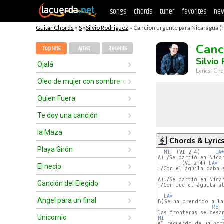
songs
chords
tuner
favorites
new
Guitar Chords
»
S
»
Silvio Rodriguez
» Canción urgente para Nicaragua (
Canc
Top Hits
Artist
Recents
Silvio
Ojalá
Lyrics, Cho
Oleo de mujer con sombrero
Quien Fuera
Te doy una canción
la Maza
Chords & Lyric
Playa Girón
MI
  (VI-2-4)     
LA
A):/Se partió en Nicar
        (VI-2-4) 
LA*
El necio
:/Con el águila daba s
A):/Se partió en Nica
Canción del Elegido
:/Con que el águila a
LA*
Angel para un final
B)Se ha prendido a la
RE
Unicornio
MI
el recuerdo de un hom