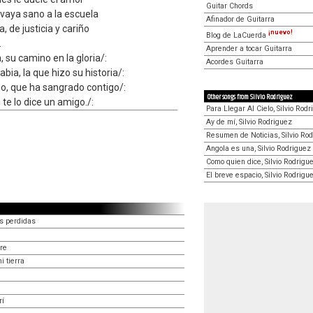
Guitar Chords
, vaya sano a la escuela
Afinador de Guitarra
 de justicia y cariño
¡nuevo!
Blog de LaCuerda
.
Aprender a tocar Guitarra
 su camino en la gloria/:
Acordes Guitarra
bia, la que hizo su historia/:
no, que ha sangrado contigo/:
Other songs from Silvio Rodriguez
 te lo dice un amigo./:
Para Llegar Al Cielo, Silvio Rod
Ay de mí, Silvio Rodriguez
Resumen de Noticias, Silvio Ro
Angola es una, Silvio Rodriguez
Como quien dice, Silvio Rodrigu
El breve espacio, Silvio Rodrigu
s perdidas
ore
i tierra
rí