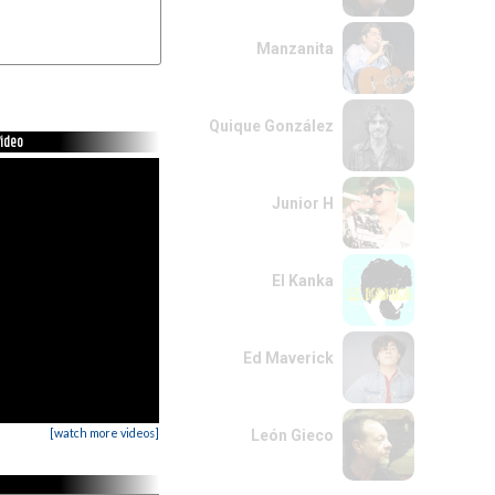
Manzanita
Quique González
Video
Junior H
El Kanka
Ed Maverick
[watch more videos]
León Gieco