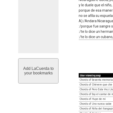
y le duele que el niño
porque de esa manera,
no se afila su espuela
A):/Andara Nicaragua,
:/porque fue sangre sa
:/te lo dice un herma
:/te lo dice un cubano,
Add LaCuerda to
your bookmarks
Other interesting songs
Chords of Sesenta memoria
Chords of Chévere que che
Chords of Pero Esta Vez Ll
Chords of Soy el cantar de m
Chords of Huye de mí
Chords of Uno nunca sabe
Chords of Niña del ñangapi