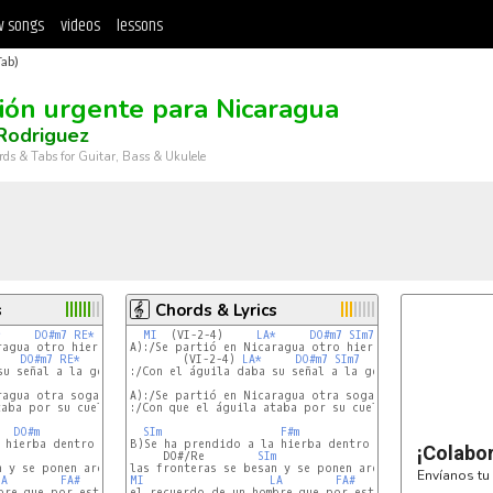
 songs
videos
lessons
Tab)
ión urgente para Nicaragua
 Rodriguez
rds & Tabs for Guitar, Bass & Ukulele
s
Chords & Lyrics
*
DO#m7
RE*
MI
MI
  (VI-2-4)     
LA*
DO#m7
SIm7
MI
agua otro hierro caliente/:

A):/Se partió en Nicaragua otro hierro caliente/:

DO#m7
RE*
MI
        (VI-2-4) 
LA*
DO#m7
SIm7
MI
u señal a la gente/:

:/Con el águila daba su señal a la gente/:

ragua otra soga con cebo/:

A):/Se partió en Nicaragua otra soga con cebo/:

taba por su cuello al obrero/:

:/Con que el águila ataba por su cuello al obrero/:

DO#m
SIm
SIm
F#m
DO#m
RE
 hierba dentro del continente

B)Se ha prendido a la hierba dentro del continente

¡Colabo
MI
     DO#/Re        
SIm
               SIm/A

Envíanos tu 
LA
FA#
SIm
MI
LA
FA#
SIm
bre que por esto moría

el recuerdo de un hombre que por esto moría
