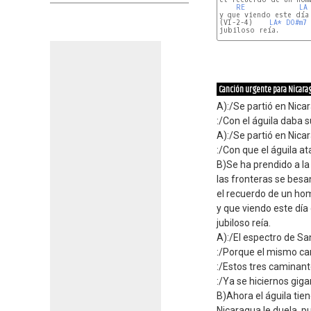
RE
LA
y que viendo este día
(VI-2-4)    
LA*
DO#m7
jubiloso reía.

Canción urgente para Nicarag
A):/Se partió en Nicar
:/Con el águila daba s
A):/Se partió en Nica
:/Con que el águila at
B)Se ha prendido a la
las fronteras se besa
el recuerdo de un ho
y que viendo este dí
jubiloso reía.
A):/El espectro de San
:/Porque el mismo ca
:/Estos tres caminant
:/Ya se hiciernos giga
B)Ahora el águila tie
Nicaragua le duela, p