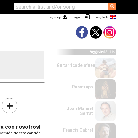
⚲
sign up
sign in
Suggested Artists
Guitarricadelafuente
Rupatrupa
+
Joan Manuel
Serrat
ra con nosotros!
Francis Cabrel
versión de esta canción