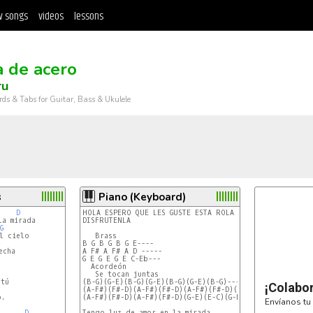
 songs
videos
lessons
 de acero
ru
rds & Tabs for Guitar, Bass & Ukulele
s
Piano (Keyboard)
D
HOLA ESPERO QUE LES GUSTE ESTA ROLA AHI SE LAS DEJO

a mirada

DISFRUTENLA

G
 cielo

   Brass

B G B G B G E----

cha

A F# A F# A D -----

G E G E G E C-Eb---

  Acordeón

   Se tocan juntas

tú

(B-G)(G-E)(B-G)(G-E)(B-G)(G-E)(B-G)---

¡Colabo
(A-F#)(F#-D)(A-F#)(F#-D)(A-F#)(F#-D)(A-F#)---

.

(A-F#)(F#-D)(A-F#)(F#-D)(G-E)(E-C)(G-E)(B-Eb-F#)-

Envíanos tu 
D
Tengo luz de amor en la mirada
