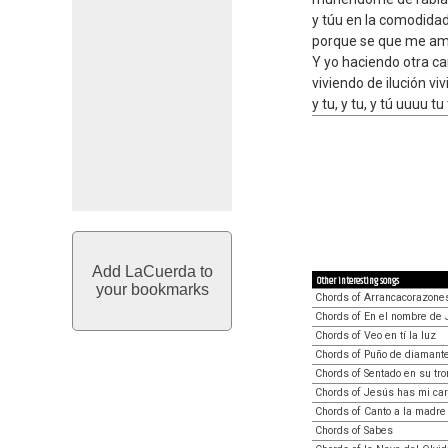
y túu en la comodidad
porque se que me a
Y yo haciendo otra c
viviendo de ilución v
y tu, y tu, y tú uuuu 
Add LaCuerda to
Other interesting songs
your bookmarks
Chords of Arrancacorazone
Chords of En el nombre de
Chords of Veo en tí la luz
Chords of Puño de diamant
Chords of Sentado en su tro
Chords of Jesús has mi car
Chords of Canto a la madre
Chords of Sabes