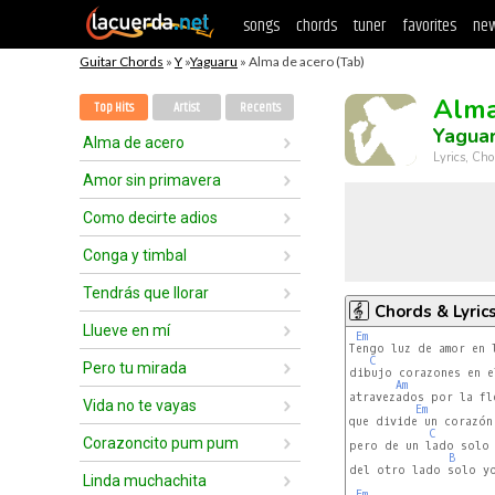
songs
chords
tuner
favorites
new
Guitar Chords
»
Y
»
Yaguaru
» Alma de acero (Tab)
Alma
Top Hits
Artist
Recents
Yagua
Alma de acero
Lyrics, Cho
Amor sin primavera
Como decirte adios
Conga y timbal
Tendrás que llorar
Chords & Lyric
Llueve en mí
Em
Tengo luz de amor en l
C
Pero tu mirada
dibujo corazones en el
Am
atravezados por la fle
Vida no te vayas
Em
que divide un corazón

C
Corazoncito pum pum
pero de un lado solo 
B
del otro lado solo yo
Linda muchachita
Em