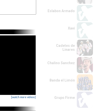
Eslabon Armado
Xavi
Cadetes de
Linares
Chalino Sanchez
Banda el Limón
[watch more videos]
Grupo Firme