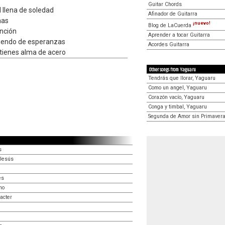
Guitar Chords
 llena de soledad
Afinador de Guitarra
mas
¡nuevo!
Blog de LaCuerda
anción
Aprender a tocar Guitarra
iviendo de esperanzas
Acordes Guitarra
tu tienes alma de acero
Other songs from Yaguaru
Tendrás que llorar, Yaguaru
Como un angel, Yaguaru
Corazón vacío, Yaguaru
Conga y timbal, Yaguaru
Segunda de Amor sin Primavera
s
 Jesús
es
no
acter