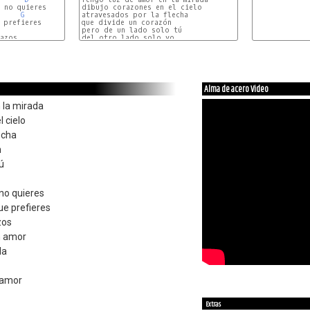
 no quieres

dibujo corazones en el cielo

G
atravesados por la flecha

prefieres

que divide un corazón

pero de un lado solo tú

azos

del otro lado solo yo.

 G E---G  E  G---F# D  F   D  F#--

Tengo sed de ti, pero no quieres

Darme de beber porque prefieres

       G     C     B   G     C     B

en la cobija de otros brazos

Alma de acero Video
  F#    B     A   F#    B     A

donde te entregas sin amor

 la mirada
A B C D C B D C B A D C B D C B

Y puedo ver en tu mirada

 cielo
D C B A D C B D C B

de metal es tu color.

echa
    G B

Y yo   muriéndome de amor

n
muriendo del dolor

             (G B A G B)X2

ú
muriéndome de rabia

     G B

y túu   en la comodidad llena de soledad

                F# G B B B---

 no quieres
porque se que me amas

    G B

e prefieres
Y 
zos
n amor
da
 amor
Extras