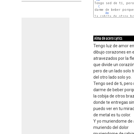
Tengo sed de ti, pero
C
darme de beber porque 
Am
la cobija de otros br
Em
Alma de acero Lyrics
Tengo luz de amor en
dibujo corazones en el
atravezados por la fl
que divide un corazó
pero de un lado solo t
del otro lado solo yo.
Tengo sed de ti, pero
darme de beber porqu
la cobija de otros bra
donde te entregas si
puedo ver en tu mira
de metal es tu color.
Y yo muriendome de
muriendo del dolor
muriendome de rabia