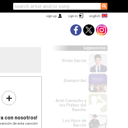
⚲
sign up
sign in
Suggested Artists
Virlan Garcia
Siempre Así
+
Ariel Camacho y
los Plebes del
Rancho
ra con nosotros!
Los Hijos de
versión de esta canción
Barrón