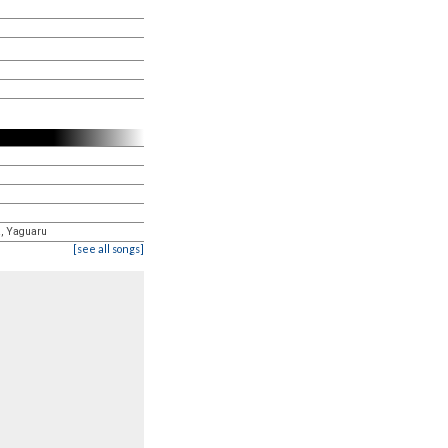
, Yaguaru
[see all songs]