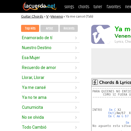
songs
chords
tuner
favorites
new
Guitar Chords
»
V
»
Veneno
» Ya me cansé (Tab)
Ya m
Top Hits
Artist
Recents
Venen
Enamorado de tí
Lyrics, Cho
Nuestro Destino
Esa Mujer
Recuerdo de amor
Llorar, Llorar
Chords & Lyric
Ya me cansé
----------------------
Ya no te ama
----------------------
Cunumicita
INTRO    
Em
C
 X2

Em/C
/Am/B7  X
Em
C
Am
G
B7
 
No se olvida
Em
No aguanto esta situac
Todo Cambió