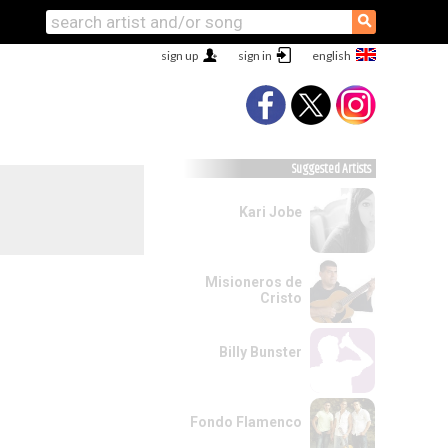
⚲
sign up
sign in
Suggested Artists
Kari Jobe
Misioneros de
Cristo
Billy Bunster
Fondo Flamenco