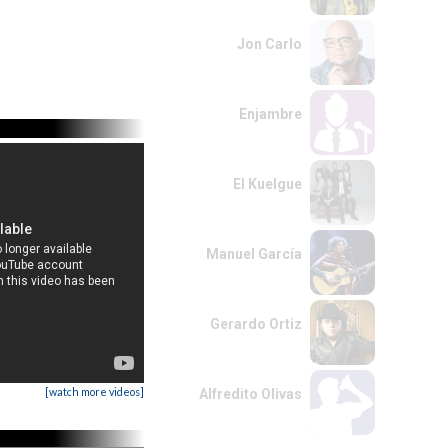
Jon Carlo
Enjambre
El Kuelgue
Manuel García
Gerardo Ortiz
[watch more videos]
Alfredito Olivas