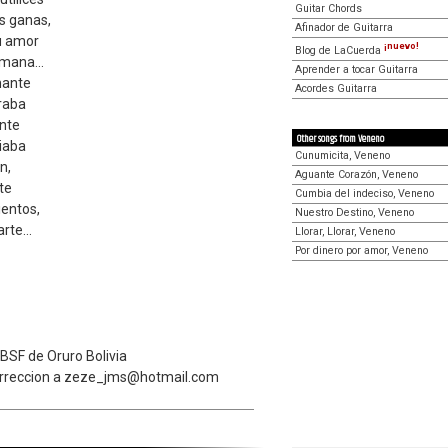
Guitar Chords
s ganas,
Afinador de Guitarra
u amor
¡nuevo!
Blog de LaCuerda
emana...
Aprender a tocar Guitarra
mante
Acordes Guitarra
eraba
ante
Other songs from Veneno
biaba
Cunumicita, Veneno
n,
Aguante Corazón, Veneno
te
Cumbia del indeciso, Veneno
ientos,
Nuestro Destino, Veneno
rte...
Llorar, Llorar, Veneno
Por dinero por amor, Veneno
 BSF de Oruro Bolivia
correccion a zeze_jms@hotmail.com