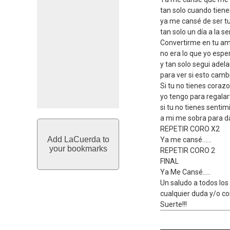
tan solo cuando tiene
ya me cansé de ser t
tan solo un día a la s
Convertirme en tu a
no era lo que yo esp
y tan solo segui adel
para ver si esto cam
Si tu no tienes corazo
yo tengo para regalar
si tu no tienes sentim
a mi me sobra para da
REPETIR CORO X2
Add LaCuerda to
Ya me cansé......
your bookmarks
REPETIR CORO 2
FINAL
Ya Me Cansé.....
Un saludo a todos los
cualquier duda y/o 
Suerte!!!