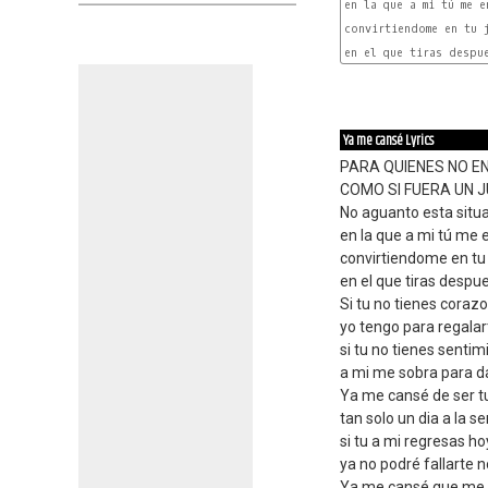
en la que a mi tú me e
convirtiendome en tu j
en el que tiras despue
Ya me cansé Lyrics
PARA QUIENES NO EN
COMO SI FUERA UN 
No aguanto esta situ
en la que a mi tú me
convirtiendome en tu
en el que tiras despu
Si tu no tienes corazo
yo tengo para regalar
si tu no tienes sentim
a mi me sobra para da
Ya me cansé de ser 
tan solo un dia a la 
si tu a mi regresas ho
ya no podré fallarte n
Ya me cansé que me u