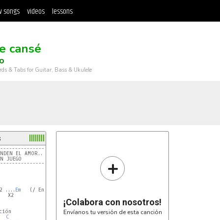
 songs
videos
lessons
e cansé
o
rds & Tabs for Guitar, Bass & Ukulele
s
--------------------------------------
+
------------------------------------
2 ....
Em
   (/ En este caso quiere decir Seguido)

   X2

¡Colabora con nosotros!
ión

Envíanos tu versión de esta canción
C