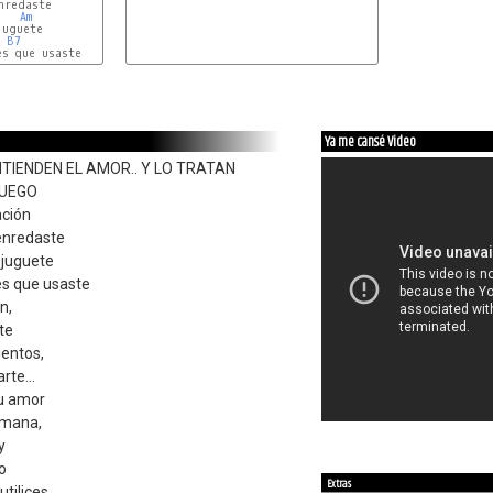
nredaste

Am
uguete

B7
s que usaste

Ya me cansé Video
TIENDEN EL AMOR.. Y LO TRATAN
JUEGO
ación
 enredaste
 juguete
es que usaste
n,
te
ientos,
rte...
tu amor
semana,
y
o
Extras
tilices