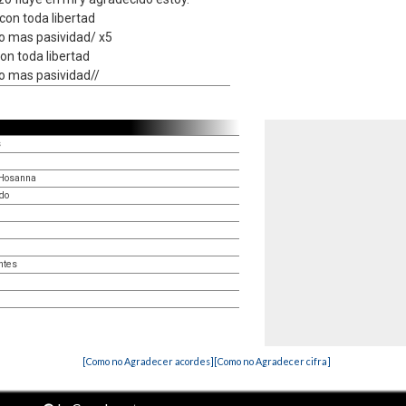
con toda libertad
 no mas pasividad/ x5
on toda libertad
no mas pasividad//
s
/Hosanna
ado
ntes
[Como no Agradecer acordes]
[Como no Agradecer cifra]