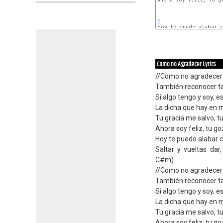
C
Hoy te puedo alabar c
Como no Agradecer Lyrics
//Como no agradecer
También reconocer t
Si algo tengo y soy, e
La dicha que hay en mi
Tu gracia me salvo, t
Ahora soy feliz, tu go
Hoy te puedo alabar c
Saltar y vueltas dar
C#m)
//Como no agradecer
También reconocer t
Si algo tengo y soy, e
La dicha que hay en mi
Tu gracia me salvo, t
Ahora soy feliz, tu go