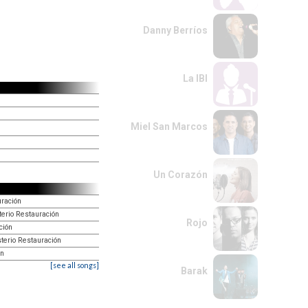
Danny Berríos
La IBI
Miel San Marcos
Un Corazón
uración
terio Restauración
Rojo
ción
sterio Restauración
ón
[see all songs]
Barak