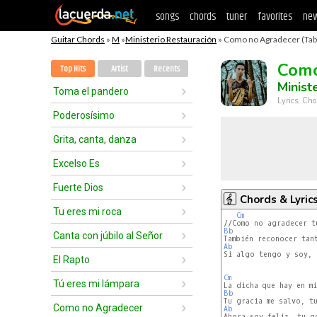
songs
chords
tuner
favorites
new
Guitar Chords
»
M
»
Ministerio Restauración
» Como no Agradecer (Tab
Como
Top Hits
Artist
Recents
Minist
Toma el pandero
Lyrics, Cho
Poderosísimo
Grita, canta, danza
Excelso Es
Fuerte Dios
Chords & Lyric
Tu eres mi roca
Cm
Bb
Canta con júbilo al Señor
Ab
                   
Si algo tengo y soy, 
El Rapto
Cm
Tú eres mi lámpara
Bb
Como no Agradecer
Ab
                   
Ahora soy feliz, tu g