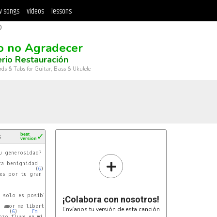
 songs
videos
lessons
)
 no Agradecer
erio Restauración
rds & Tabs for Guitar, Bass & Ukulele
s
best
✓
version
+
             (
G
)     
Fm
G
es por tu gran amor, Jesús mi buen pastor.

¡Colabora con nosotros!
Envíanos tu versión de esta canción
    (
G
)     
Fm
G
ozo fluye en mi y agradecido estoy.
