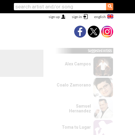
⚲
sign up
sign in
Suggested Artists
Alex Campos
Coalo Zamorano
Samuel
Hernandez
Toma tu Lugar