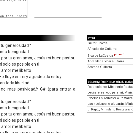
F
on toda libertad

G
C
Extras
Guitar Chords
 tu generosidad?
Afinador de Guitarra
anta benignidad
¡nuevo!
Blog de LaCuerda
s por tu gran amor, Jesús mi buen pastor.
Aprender a tocar Guitarra
 solo es posible en ti
Acordes Guitarra
u amor me liberto
zo fluye en mi y agradecido estoy.
Other songs from Ministerio Restauración
on toda libertad
Poderosísimo, Ministerio Resta
, no mas pasividad// G# (para entrar a
Jesús, eres todo para mí, Minis
Excelso Es, Ministerio Restaura
 tu generosidad?
Las naciones te alabarán, Mini
anta benignidad
El Rapto, Ministerio Restauraci
s por tu gran amor, Jesús mi buen pastor.
 solo es posible en ti
u amor me liberto
zo fluye en mi y agradecido estoy.