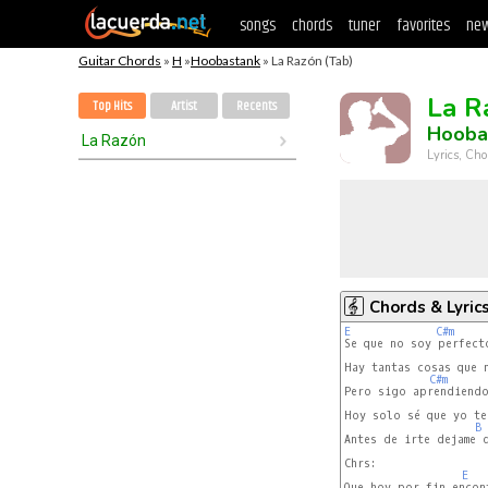
songs
chords
tuner
favorites
new
Guitar Chords
»
H
»
Hoobastank
» La Razón (Tab)
La R
Top Hits
Artist
Recents
Hooba
La Razón
Lyrics, Cho
Chords & Lyric
E
C#m
Se que no soy perfecto
Hay tantas cosas que n
C#m
Pero sigo aprendiendo
Hoy solo sé que yo te 
B
Antes de irte dejame d
Chrs:

E
Que hoy por fin encont