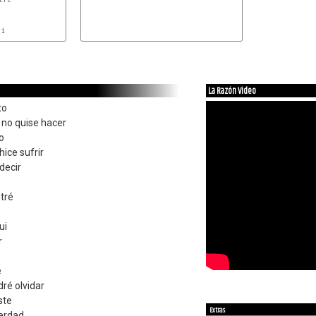
i

La Razón Video
to
 no quise hacer
o
hice sufrir
decir
tré
ui
r
e
ré olvidar
ste
Extras
erdad.