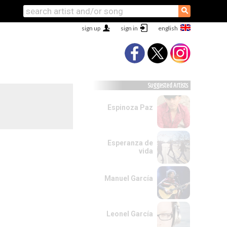
⚲
sign up
sign in
Suggested Artists
Espinoza Paz
Esperanza de
vida
Manuel García
Leonel García