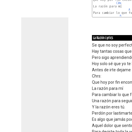
C#m
La razón para mí

A
Para cambiar lo que fu
B
La Razón Lyrics
Se que no soy perfec
Hay tantas cosas que
Pero sigo aprendiend
Hoy solo sé que yo te 
Antes de irte dejame 
Chrs:
Que hoy por fin encon
La razón para mí
Para cambiar lo que f
Una razón para segui
Y la razón eres tú.
Perdón por lastimart
Es algo que jamás pod
Aquel dolor que senti
Para decirte toda la v