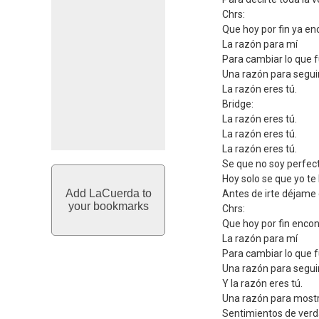
Chrs:
Que hoy por fin ya en
La razón para mí
Para cambiar lo que f
Una razón para segui
La razón eres tú.
Bridge:
La razón eres tú.
La razón eres tú.
La razón eres tú.
Se que no soy perfec
Hoy solo se que yo te 
Add LaCuerda to
Antes de irte déjame 
your bookmarks
Chrs:
Que hoy por fin encon
La razón para mí
Para cambiar lo que f
Una razón para segui
Y la razón eres tú.
Una razón para most
Sentimientos de ver