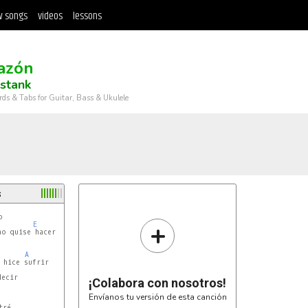
 songs
videos
lessons
azón
stank
rds & Tabs for Guitar, Bass & Ukulele
s


+
E
o quise hacer



A
hice sufrir

ecir

¡Colabora con nosotros!
Envíanos tu versión de esta canción
ré
