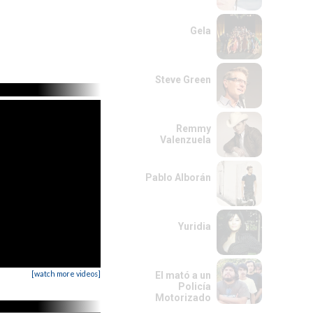
Gela
Steve Green
Remmy
Valenzuela
Pablo Alborán
Yuridia
[watch more videos]
El mató a un
Policía
Motorizado