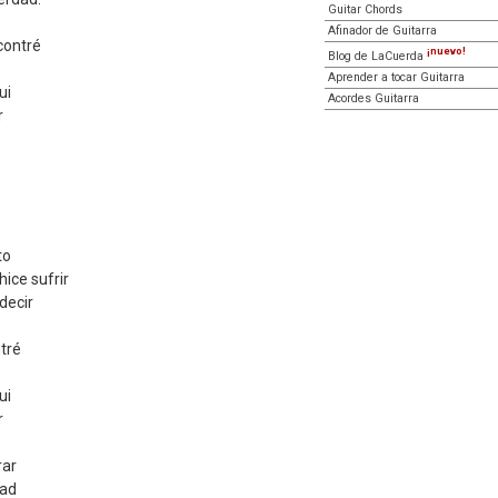
Guitar Chords
Afinador de Guitarra
contré
¡nuevo!
Blog de LaCuerda
Aprender a tocar Guitarra
ui
Acordes Guitarra
r
to
hice sufrir
decir
tré
ui
r
rar
dad