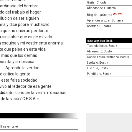
Guitar Chords
 ordinaria del hombre
Afinador de Guitarra
do del trabajo al hogar
¡nuevo!
Blog de LaCuerda
ilucion de ser alguien
Aprender a tocar Guitarra
ira y dice pobre muchacho
Acordes Guitarra
va que no quieran perdonar
 sin saber que es de mi vida
Other songs from Bostik
la esquina y mi vestimenta anormal
Tocando fondo, Bostik
e que pelea en esta vida
Ah, eres tú, Bostik
r mas que los demas
Donde Estás Hermano, Bostik
pocrita y ambisiosa
Suéltalo, Bostik
.......... Aprendri la verdad
El o ella, Bostik
e critica la gente
Pandillero, Bostik
a esta falsa sociedad
vivo al rededor de esa gente
ida Sni conocer la verrrrrrrdaaaaad
 de la voca7 C.E.S.A =-
ll never take