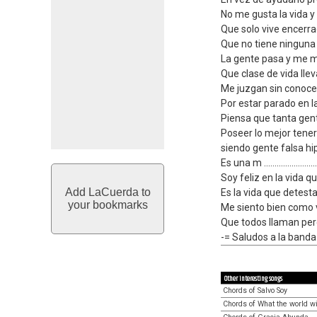
No me gusta la vida y
Que solo vive encerra
Que no tiene ninguna 
La gente pasa y me m
Que clase de vida lle
Me juzgan sin conocer
Por estar parado en 
Piensa que tanta gent
Poseer lo mejor tene
siendo gente falsa hi
Es una m ....................
Soy feliz en la vida qu
Add LaCuerda to
Es la vida que detest
your bookmarks
Me siento bien como 
Que todos llaman perd
-= Saludos a la banda
Other interesting songs
Chords of Salvo Soy
Chords of What the world wi