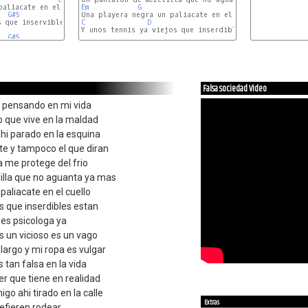
Em
G
D
G#5
A#5
 que inservibles están

C
D
Em
Y unos tennis ya viejos que inserdibles estan

G#5
A#5
C
D
Em
Falsa sociedad Video
 pensando en mi vida
o que vive en la maldad
hi parado en la esquina
te y tampoco el que diran
 me protege del frio
illa que no aguanta ya mas
paliacate en el cuello
os que inserdibles estan
 es psicologa ya
s un vicioso es un vago
largo y mi ropa es vulgar
 tan falsa en la vida
r que tiene en realidad
go ahi tirado en la calle
Extras
efieren rodear