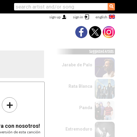
⚲
sign up
sign in
Suggested Artists
Jarabe de Palo
Rata Blanca
+
Panda
ra con nosotros!
Extremoduro
versión de esta canción