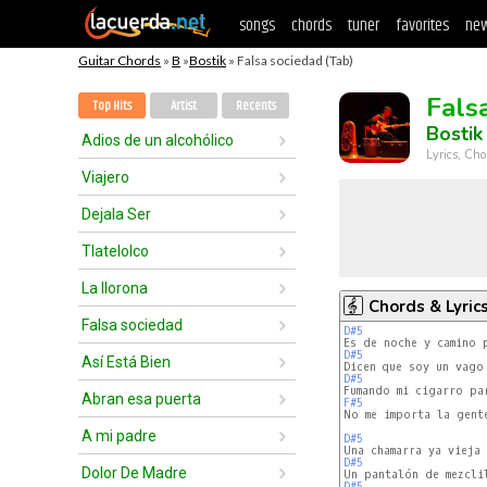
songs
chords
tuner
favorites
new
Guitar Chords
»
B
»
Bostik
» Falsa sociedad (Tab)
Fals
Top Hits
Artist
Recents
Bostik
Adios de un alcohólico
Lyrics, Cho
Viajero
Dejala Ser
Tlatelolco
La llorona
Chords & Lyric
Falsa sociedad
D#5
D#5
Así Está Bien
D#5
Abran esa puerta
F#5
No me importa la gente
A mi padre
D#5
D#5
Dolor De Madre
D#5