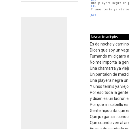
F#5
Y unos tenis ya viejos
D#5
Falsa sociedad Lyrics
Es de noche y camino
Dicen que soy un vag
Fumando mi cigarro a
No me importa la gen
Una chamarra ya vieja
Un pantalon de mezcl
Una playera negra un 
Y unos tennis ya viej
Por eso toda la gente
y dicen es un ladron e
Por que mi cabello es 
Gente hipocrita que es
Que juzgan sin conoce
Que cuando ven al ami
En vez de ayudarlo pr