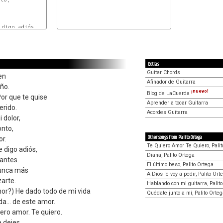


m
Extras
Guitar Chords
ien
Afinador de Guitarra
iño.
¡nuevo!
Blog de LaCuerda
 Por que te quise
Aprender a tocar Guitarra
rido.
Acordes Guitarra
 dolor,
onto,
Other songs from Palito Ortega
r.
Te Quiero Amor Te Quiero, Palit
 digo adiós,
Diana, Palito Ortega
antes.
El último beso, Palito Ortega
nunca más
A Dios le voy a pedir, Palito Ort
arte.
Hablando con mi guitarra, Palit
or?) He dado todo de mi vida
Quédate junto a mí, Palito Orte
ida… de este amor.
iero amor. Te quiero.
 dejes.