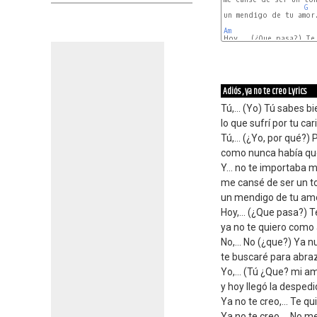
G
un mendigo de tu amor.
Am
D
Adiós , ya no te creo Lyrics
Tú,... (Yo) Tú sabes b
lo que sufrí por tu car
Tú,... (¿Yo, por qué?)
como nunca había que
Y… no te importaba mi
me cansé de ser un t
un mendigo de tu amo
Hoy,… (¿Que pasa?) Te
ya no te quiero como 
No,… No (¿que?) Ya 
te buscaré para abraz
Yo,… (Tú ¿Que? mi am
y hoy llegó la desped
Ya no te creo,… Te qu
Ya no te creo,… No me