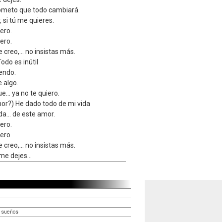
rometo que todo cambiará.
 si tú me quieres.
ero.
ero.
e creo,… no insistas más.
odo es inútil
endo.
 algo.
e… ya no te quiero.
or?) He dado todo de mi vida
ida… de este amor.
ero.
iero
e creo,… no insistas más.
o me dejes…
s sueños