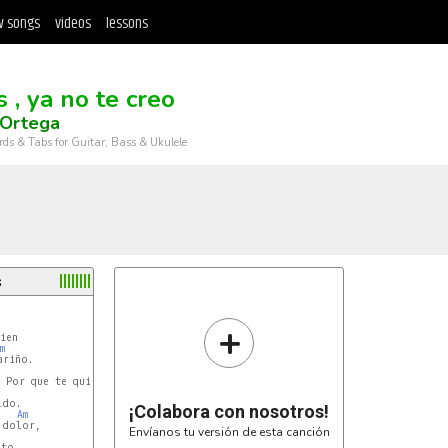
 songs
videos
lessons
 , ya no te creo
 Ortega
rds & Tabs for Guitar, Bass & Ukulele
s
+
m
¡Colabora con nosotros!
Am
dolor,

Envíanos tu versión de esta canción
to,
