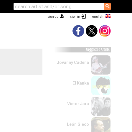
⚲
sign up
sign in
Suggested Artists
Jovanny Cadena
El Kanka
Victor Jara
León Gieco