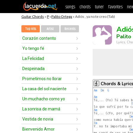
songs
chords
tuner
favorites
new
Guitar Chords
»
P
»
Palito Ortega
» Adiós , ya no te creo (Tab)
Adiós
Top Hits
Artist
Recents
Palito
Corazón contento
Lyrics, Cho
Yo tengo fé
La Felicidad
Despeinada
Prometimos no llorar
Chords & Lyric
La casa del sol naciente
Am
Dm
G
Am
Un muchacho como yo
D
La sonrisa de mamá
Am
Dm
Vestida de novia
Em
Y… no te importaba mi 
Bienvenido Amor
Dm
me cansé de ser un ton