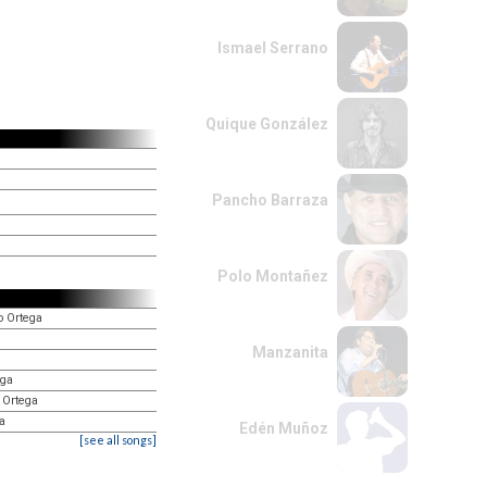
Ismael Serrano
Quique González
Pancho Barraza
Polo Montañez
o Ortega
Manzanita
ega
o Ortega
ga
Edén Muñoz
[see all songs]