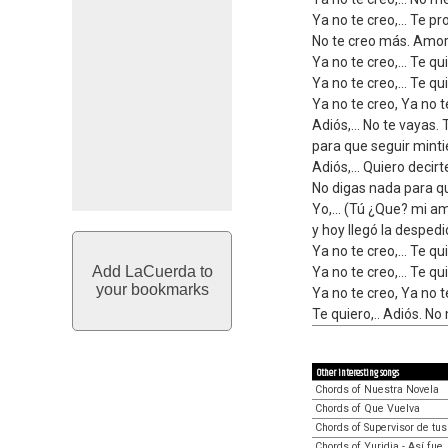
Ya no te creo,… Te p
No te creo más. Amor,
Ya no te creo,… Te qui
Ya no te creo,… Te qui
Ya no te creo, Ya no t
Adiós,… No te vayas. T
para que seguir minti
Adiós,… Quiero decirte
No digas nada para qu
Yo,… (Tú ¿Que? mi am
y hoy llegó la desped
Ya no te creo,… Te qui
Add LaCuerda to
Ya no te creo,… Te qu
your bookmarks
Ya no te creo, Ya no t
Te quiero,.. Adiós. N
Other interesting songs
Chords of Nuestra Novela
Chords of Que Vuelva
Chords of Supervisor de tu
Chords of Yuridia - Así fue