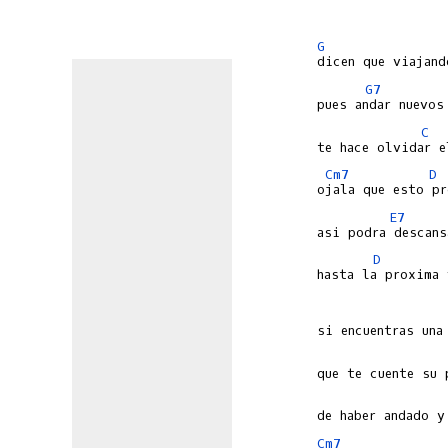
G
G7
C
Cm7
D
E7
D
hasta la proxima 
Cm7