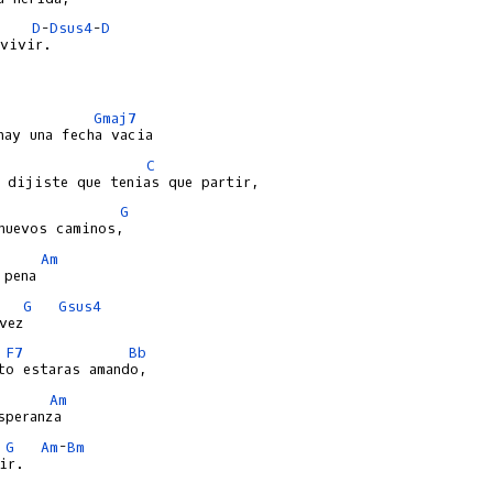
D
-
Dsus4
-
D
vivir.

Gmaj7
C
G
Am
G
Gsus4
F7
Bb
Am
G
Am
-
Bm
ir.
