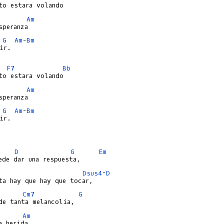
Am
G
Am
-
Bm
ir.

F7
Bb
Am
G
Am
-
Bm
ir.

D
G
Em
Dsus4
-
D
Cm7
G
Am