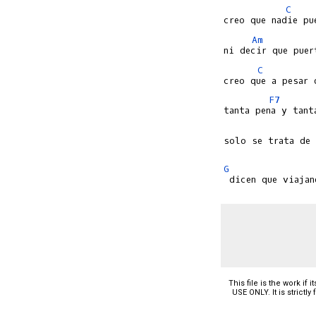
C
Am
C
F7
solo se trata de 
G
This file is the work if
USE ONLY. It is strictl