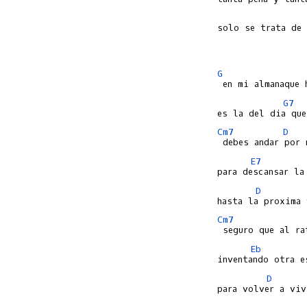
solo se trata de 
G
G7
Cm7
D
E7
D
Cm7
Eb
D
para volver a viv