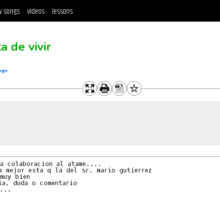
 songs
videos
lessons
a de vivir
egir
a colaboracion al atame....

a mejor esta q la del sr. mario gutierrez

muy bien

ia, duda o comentario 

... 
