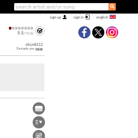
⚲
sign up
sign in
5.5
/10 (6)
nhin0212
Enviado por
oscar