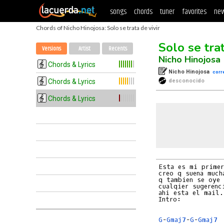
songs
chords
tuner
favorites
new
Chords of Nicho Hinojosa: Solo se trata de vivir
Solo se trat
Versions
Artist
Recents
Nicho Hinojosa
Chords & Lyrics
Nicho Hinojosa
corr
Chords & Lyrics
desconocido
Chords & Lyrics
Esta es mi primer
creo q suena much
q tambien se oye 
cualqier sugerenc
ahi esta el mail.
Intro:

G
-
Gmaj7
-
G
-
Gmaj7