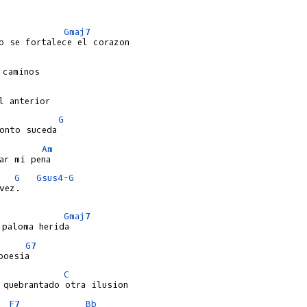
Gmaj7
G
Am
G
Gsus4
-
G
vez.

Gmaj7
G7
C
F7
Bb