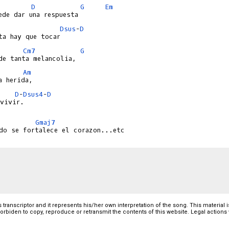
D
G
Em
Dsus
-
D
Cm7
G
Am
D
-
Dsus4
-
D
vivir.

Gmaj7
 its transcriptor and it represents his/her own interpretation of the song. This materia
y forbiden to copy, reproduce or retransmit the contents of this website. Legal actions 