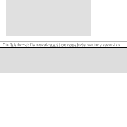
This file is the work if its transcriptor and it represents his/her own interpretation of the
song. This material is intended for PERSONAL USE ONLY. It is strictly forbiden to copy,
reproduce or retransmit the contents of this website. Legal actions will be taken if
required.
©
LaCuerda
.net
·
·
·
legal notice
privacy
contact us