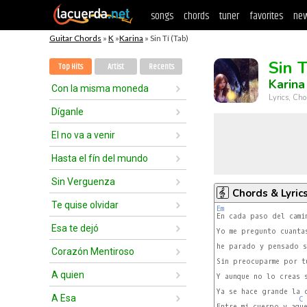
songs
chords
tuner
favorites
new
Guitar Chords
»
K
»
Karina
» Sin Tí (Tab)
Sin T
Top Hits
Artist
Recents
Karina
Con la misma moneda
Lyrics, Cho
Díganle
El no va a venir
Hasta el fín del mundo
Sin Verguenza
Chords & Lyric
Te quise olvidar
Em
Esa te dejó
Yo me pregunto cuantas
he parado y pensado s
Corazón Mentiroso
Sin preocuparme por tu
A quien
Y aunque no lo creas s
Ya se hace grande la d
A Esa
C
Entre mi cuerpo y aque