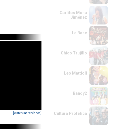
Carlitos Mona
Jiménez
La Base
Chico Trujillo
Leo Mattioli
Bandy2
[watch more videos]
Cultura Profética