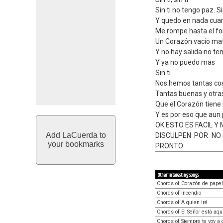
Sin ti no tengo paz. S
Y quedo en nada cuando
Me rompe hasta el fo
Un Corazón vacío ma
Y no hay salida no te
Y ya no puedo mas
Sin ti
Nos hemos tantas co
Tantas buenas y otra
Que el Corazón tiene
Y es por eso que aun p
OK ESTO ES FACIL Y 
Add LaCuerda to
DISCULPEN POR NO
your bookmarks
PRONTO
Other interesting songs
Chords of Corazón de papel
Chords of Incendio
Chords of A quien iré
Chords of El Señor está aqu
Chords of Siempre te voy a 