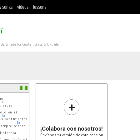
 songs
videos
lessons
í
rds & Tabs for Guitar, Bass & Ukulele
s
+
C
 veces

olo en mi

Am
s sentimientos y necesidades

Em
iempre pienso en ti

¡Colabora con nosotros!
istancia

Envíanos tu versión de esta canción
l que algún día hice tuyo
