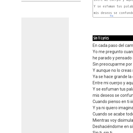
Y se esfuman tus palab
mis deseos se confunde
Em
Sin Tí Lyrics
En cada paso del cam
Yo me pregunto cuan
he parado y pensado 
Sin preocuparme por 
Y aunque no lo creas 
Ya se hace grande la 
Entre mi cuerpo y aqu
Y se esfuman tus pala
mis deseos se confu
Cuando pienso en ti iiih
Y ya ni quiero imagi
Cuando se acabe todo 
Mientras voy disimu
Deshaciéndome en si
Sin ti, sin ti