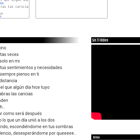
Am
ras las caricias

n

B
Sin Tí Video
ino
tas veces
solo en mi
tus sentimientos y necesidades
siempre pienso en ti
distancia
el que algún día hice tuyo
bras las caricias
nden
...
nar como será después
lo que un día unió a los dos
lando, escondiéndome en tus sombras
lencio, desesperándome por queeeee...
Extras