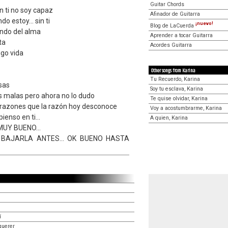
Guitar Chords
in ti no soy capaz
Afinador de Guitarra
 estoy... sin ti
¡nuevo!
Blog de LaCuerda
ndo del alma
Aprender a tocar Guitarra
ta
Acordes Guitarra
ngo vida
Other songs from Karina
Tu Recuerdo, Karina
sas
Soy tu esclava, Karina
s malas pero ahora no lo dudo
Te quise olvidar, Karina
 razones que la razón hoy desconoce
Voy a acostumbrarme, Karina
ienso en ti...
A quien, Karina
MUY BUENO...
 BAJARLA ANTES... OK BUENO HASTA
í
querer