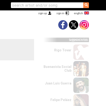
⚲
sign up
sign in
Suggested Artists
Rigo Tovar
Buenavista Social
Club
Juan Luis Guerra
Felipe Peláez