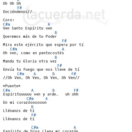
Oh Oh Oh

F#
Enciéndenos//

C#m
A
Ven Santo Espíritu ven

B
Queremos más de tu Poder

F#
Mira este ejército que espera por tí

C#m
A
Oh ven, como en pentecostés

B
Manda tu Gloria otra vez

F#
Envía tu Fuego que nos llene de tí

C#m
A
B
F#
//Oh Ven, Oh Ven, Oh Ven, Oh Ven//

C#m
A
B
F#
Espírituuuuuu ven y arde.   uh ohh

C#m
A
En mi corazóoooooon

B
Llénanos de tí

F#
Llénanos de tí

C#m
A
Espíritu de Dios Llena mi corazón
