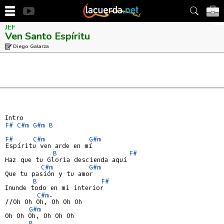
JEF
Ven Santo Espíritu
Diego Galarza
F#
C#m
G#m
B
F#
C#m
G#m
Espíritu ven arde en mí

B
F#
Haz que tu Gloria descienda aquí

C#m
G#m
Que tu pasión y tu amor

B
F#
Inunde todo en mi interior

C#m
.

//Oh Oh Oh, Oh Oh Oh

G#m
Oh Oh Oh, Oh Oh Oh

B