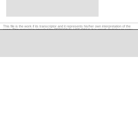
This file is the work if its transcriptor and it represents his/her own interpretation of the
song. This material is intended for PERSONAL USE ONLY. It is strictly forbiden to copy,
reproduce or retransmit the contents of this website. Legal actions will be taken if
required.
©
LaCuerda
.net
·
·
·
legal notice
privacy
contact us