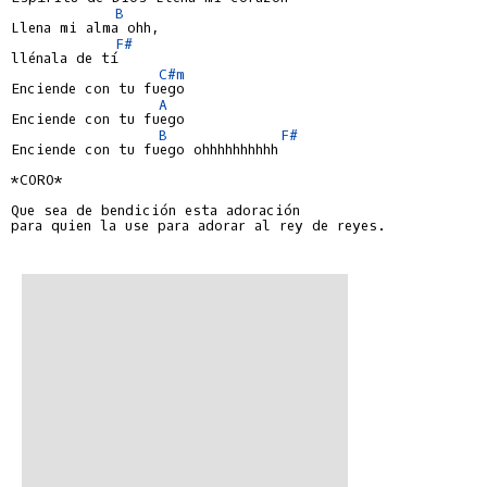
B
Llena mi alma ohh,

F#
llénala de tí

C#m
Enciende con tu fuego

A
Enciende con tu fuego

B
F#
Enciende con tu fuego ohhhhhhhhhh

*CORO*

Que sea de bendición esta adoración

para quien la use para adorar al rey de reyes.
